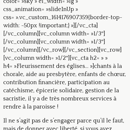
color= »sky » el_width= »lg »
css_animation= »slideInUp »
css= ».vc_custom_1614176907359{border-top-
width: -50px !important;} »][/vc_cta]
[/vc_column][vc_column width= »1/3″]
[/vc_column][vc_column width= »1/3″]
[/vc_column][/vc_row][/vc_section][vc_row]
[vc_column width= »1/2″][vc_cta h2= » »
h4= »Fleurissement des églises… »]chants à la
chorale, aide au presbytère, enfants de chœur,
contribution financière, participation au
catéchisme, épicerie solidaire, gestion de la
sacristie, il y a de très nombreux services à
rendre à la paroisse !
Il ne s’agit pas de s’engager parce qu’il le faut,
mais de donner avec liberté, si vous avez