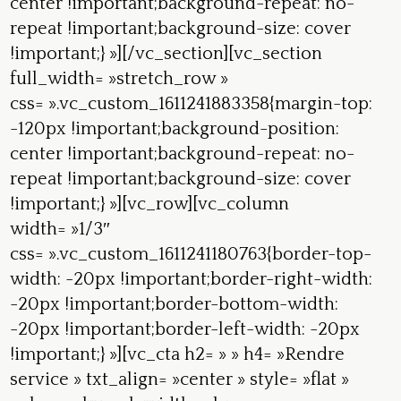
center !important;background-repeat: no-
repeat !important;background-size: cover
!important;} »][/vc_section][vc_section
full_width= »stretch_row »
css= ».vc_custom_1611241883358{margin-top:
-120px !important;background-position:
center !important;background-repeat: no-
repeat !important;background-size: cover
!important;} »][vc_row][vc_column
width= »1/3″
css= ».vc_custom_1611241180763{border-top-
width: -20px !important;border-right-width:
-20px !important;border-bottom-width:
-20px !important;border-left-width: -20px
!important;} »][vc_cta h2= » » h4= »Rendre
service » txt_align= »center » style= »flat »