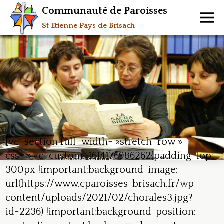
Communauté de Paroisses
St Etienne Pays de Brisach
[vc_section full_width= »stretch_row »
css= ».vc_custom_1614176986262{padding-top:
300px !important;background-image:
url(https://www.cparoisses-brisach.fr/wp-
content/uploads/2021/02/chorales3.jpg?
id=2236) !important;background-position: