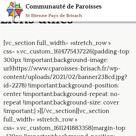
Communauté de Paroisses
Liens utiles
St Etienne Pays de Brisach
[vc_section full_width= »stretch_row »
css= ».vc_custom_1614775437226{padding-top:
300px !important;background-image:
url(https://www.cparoisses-brisach.fr/wp-
content/uploads/2021/02/banner23Bcd.jpg?
id=2278) !important;background-position:
center !important;background-repeat: no-
repeat !important;background-size: cover
!important;} »][/vc_section][vc_section
full_width= »stretch_row »
css= ».vc_custom_1611241883358{margin-top: