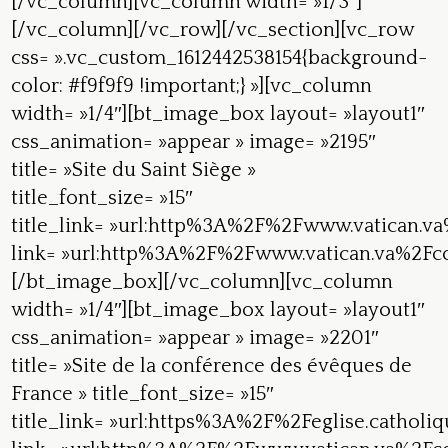
[/vc_column][vc_column width= »1/3″]
[/vc_column][/vc_row][/vc_section][vc_row
css= ».vc_custom_1612442538154{background-
color: #f9f9f9 !important;} »][vc_column
width= »1/4″][bt_image_box layout= »layout1″
css_animation= »appear » image= »2195″
title= »Site du Saint Siège »
title_font_size= »15″
title_link= »url:http%3A%2F%2Fwww.vatican.va
link= »url:http%3A%2F%2Fwww.vatican.va%2Fco
[/bt_image_box][/vc_column][vc_column
width= »1/4″][bt_image_box layout= »layout1″
css_animation= »appear » image= »2201″
title= »Site de la conférence des évêques de
France » title_font_size= »15″
title_link= »url:https%3A%2F%2Feglise.catholiq