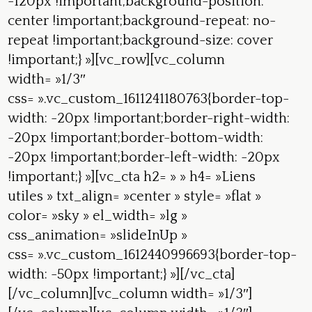
-120px !important;background-position:
center !important;background-repeat: no-
repeat !important;background-size: cover
!important;} »][vc_row][vc_column
width= »1/3″
css= ».vc_custom_1611241180763{border-top-
width: -20px !important;border-right-width:
-20px !important;border-bottom-width:
-20px !important;border-left-width: -20px
!important;} »][vc_cta h2= » » h4= »Liens
utiles » txt_align= »center » style= »flat »
color= »sky » el_width= »lg »
css_animation= »slideInUp »
css= ».vc_custom_1612440996693{border-top-
width: -50px !important;} »][/vc_cta]
[/vc_column][vc_column width= »1/3″]