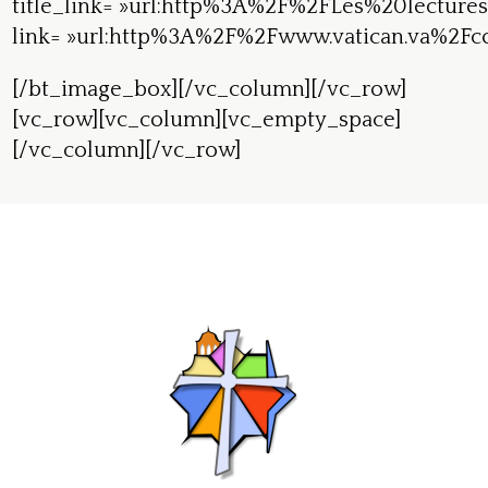
title_link= »url:http%3A%2F%2FLes%20lectur
link= »url:http%3A%2F%2Fwww.vatican.va%2Fco
[/bt_image_box][/vc_column][/vc_row]
[vc_row][vc_column][vc_empty_space]
[/vc_column][/vc_row]