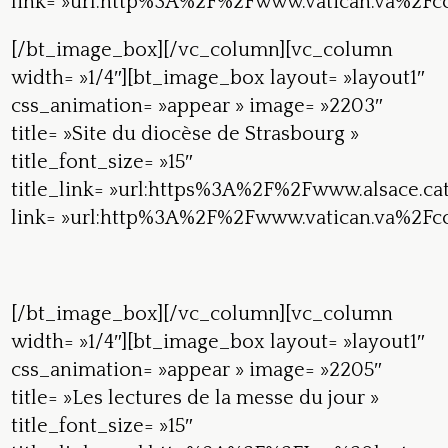
link= »url:http%3A%2F%2Fwww.vatican.va%2Fco
[/bt_image_box][/vc_column][vc_column
width= »1/4″][bt_image_box layout= »layout1″
css_animation= »appear » image= »2203″
title= »Site du diocèse de Strasbourg »
title_font_size= »15″
title_link= »url:https%3A%2F%2Fwww.alsace.cat
link= »url:http%3A%2F%2Fwww.vatican.va%2Fco
[/bt_image_box][/vc_column][vc_column
width= »1/4″][bt_image_box layout= »layout1″
css_animation= »appear » image= »2205″
title= »Les lectures de la messe du jour »
title_font_size= »15″