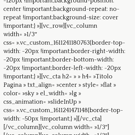
-120px !important;background-position:
center !important;background-repeat: no-
repeat !important;background-size: cover
!important;} »][vc_row][vc_column
width= »1/3″
css= ».vc_custom_1611241180763{border-top-
width: -20px !important;border-right-width:
-20px !important;border-bottom-width:
-20px !important;border-left-width: -20px
!important;} »][vc_cta h2= » » h4= »Titolo
Pagina » txt_align= »center » style= »flat »
color= »sky » el_width= »lg »
css_animation= »slideInUp »
css= ».vc_custom_1611241471148{border-top-
width: -50px !important;} »][/vc_cta]
[/vc_column][vc_column width= »1/3″]