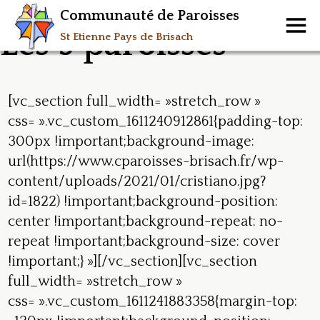
Communauté de Paroisses
Les 9 paroisses
St Etienne Pays de Brisach
[vc_section full_width= »stretch_row »
css= ».vc_custom_1611240912861{padding-top:
300px !important;background-image:
url(https://www.cparoisses-brisach.fr/wp-
content/uploads/2021/01/cristiano.jpg?
id=1822) !important;background-position:
center !important;background-repeat: no-
repeat !important;background-size: cover
!important;} »][/vc_section][vc_section
full_width= »stretch_row »
css= ».vc_custom_1611241883358{margin-top: