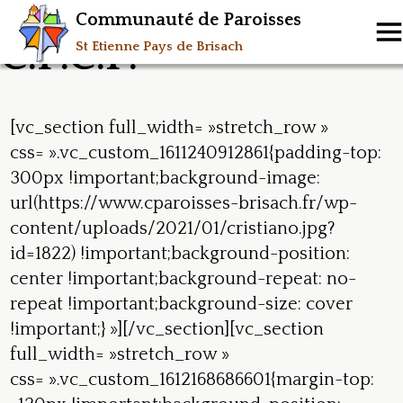
Communauté de Paroisses
C.P.C.P.
St Etienne Pays de Brisach
[vc_section full_width= »stretch_row »
css= ».vc_custom_1611240912861{padding-top:
300px !important;background-image:
url(https://www.cparoisses-brisach.fr/wp-
content/uploads/2021/01/cristiano.jpg?
id=1822) !important;background-position:
center !important;background-repeat: no-
repeat !important;background-size: cover
!important;} »][/vc_section][vc_section
full_width= »stretch_row »
css= ».vc_custom_1612168686601{margin-top: