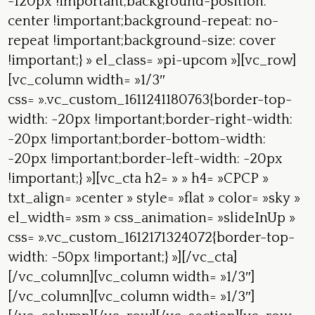
-120px !important;background-position:
center !important;background-repeat: no-
repeat !important;background-size: cover
!important;} » el_class= »pi-upcom »][vc_row]
[vc_column width= »1/3″
css= ».vc_custom_1611241180763{border-top-
width: -20px !important;border-right-width:
-20px !important;border-bottom-width:
-20px !important;border-left-width: -20px
!important;} »][vc_cta h2= » » h4= »CPCP »
txt_align= »center » style= »flat » color= »sky »
el_width= »sm » css_animation= »slideInUp »
css= ».vc_custom_1612171324072{border-top-
width: -50px !important;} »][/vc_cta]
[/vc_column][vc_column width= »1/3″]
[/vc_column][vc_column width= »1/3″]