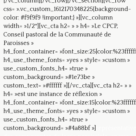
[/vc_column][/vc_row][/vc_section][vc_row
css= ».vc_custom_1612170348225{background-
color: #f9f9f9 !important;} »][vc_column
width= »1/2″][vc_cta h2= » » h4= »Le CPCP,
Conseil pastoral de la Communauté de
Paroisses »
h4_font_container= »font_size:25|color:%23fffff
h4_use_theme_fonts= »yes » style= »custom »
use_custom_fonts_h4= »true »
custom_background= »#1e73be »
custom_text= »#ffffff »][/vc_cta][vc_cta h2= » »
h4= »est une instance de réflexion »
h4_font_container= »font_size:15|color:%23ffffff
h4_use_theme_fonts= »yes » style= »custom »
use_custom_fonts_h4= »true »
custom_background= »#4a88bf »]
représentativ