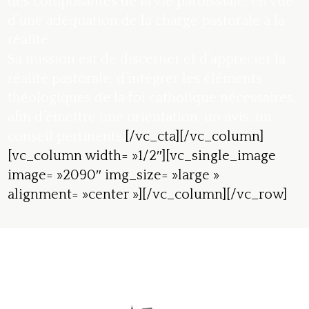
des composantes de la vie paroissiale, en vue
d’une adéquation de la charge pastorale à la
réalité.
Sa mission est de discerner et d’apprécier la
réalité pastorale, d’intégrer les éléments
théologiques de la foi catholique nécessaires,
afin d’émettre une orientation, un avis, un
conseil pertinents.
[/vc_cta][/vc_column]
[vc_column width= »1/2″][vc_single_image
image= »2090″ img_size= »large »
alignment= »center »][/vc_column][/vc_row]